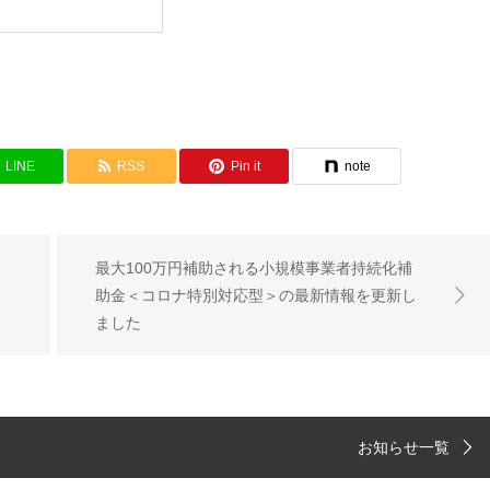
LINE
RSS
Pin it
note
最大100万円補助される小規模事業者持続化補
助金＜コロナ特別対応型＞の最新情報を更新し
ました
お知らせ一覧