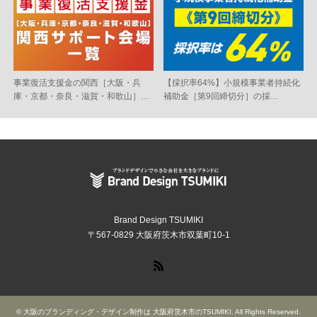
事業復活支援金の関西［大阪・兵
【採択率64%】小規模事業者持続化
庫・京都・奈良・滋賀・和歌山］…
補助金［第9回締切分］の採…
Brand Design TSUMIKI
〒567-0829 大阪府茨木市双葉町10-1
RSS
©
大阪のブランディング・デザイン制作は 大阪府茨木市のTSUMIKI
. All Rights Reserved.