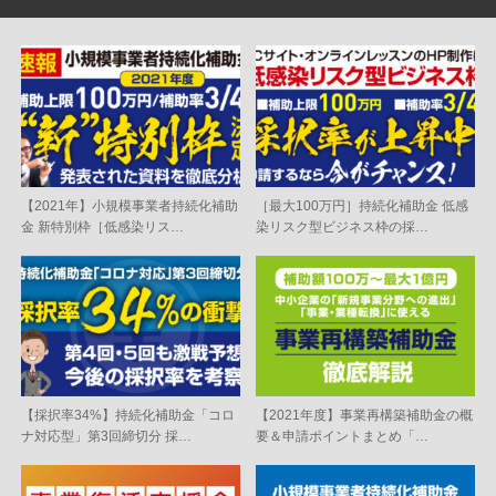
【2021年】小規模事業者持続化補助
［最大100万円］持続化補助金 低感
金 新特別枠［低感染リス…
染リスク型ビジネス枠の採…
【採択率34%】持続化補助金「コロ
【2021年度】事業再構築補助金の概
ナ対応型」第3回締切分 採…
要＆申請ポイントまとめ「…