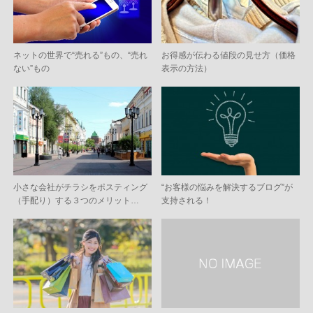
ネットの世界で“売れる”もの、“売れ
お得感が伝わる値段の見せ方（価格
ない”もの
表示の方法）
小さな会社がチラシをポスティング
“お客様の悩みを解決するブログ”が
（手配り）する３つのメリット…
支持される！