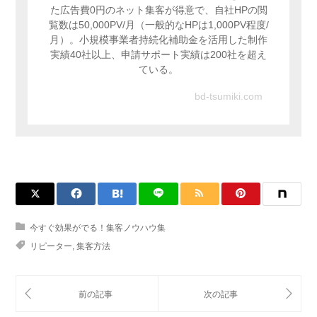
た広告費0円のネット集客が得意で、自社HPの閲
覧数は50,000PV/月（一般的なHPは1,000PV程度/
月）。小規模事業者持続化補助金を活用した制作
実績40社以上、申請サポート実績は200社を超え
ている。
bd-tsumiki.com
今すぐ効果がでる！集客ノウハウ集
リピーター
,
集客方法