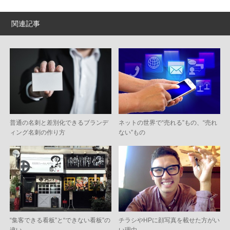
関連記事
普通の名刺と差別化できるブランデ
ネットの世界で“売れる”もの、“売れ
ィング名刺の作り方
ない”もの
“集客できる看板”と“できない看板”の
チラシやHPに顔写真を載せた方がい
違い
い理由