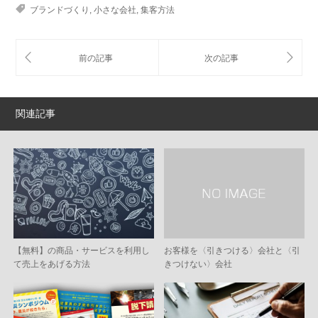
ブランドづくり
,
小さな会社
,
集客方法
関連記事
【無料】の商品・サービスを利用し
お客様を〈引きつける〉会社と〈引
て売上をあげる方法
きつけない〉会社