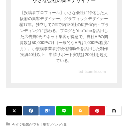
小さな会社の集客デザイナー
【投稿者プロフィール】小さな会社に特化した大
阪府の集客デザイナー。グラフィックデザイナー
歴17年。独立して7年で約180社の広告宣伝・ブラ
ンディングに携わる。ブログとYouTubeを活用し
た広告費0円のネット集客が得意で、自社HPの閲
覧数は50,000PV/月（一般的なHPは1,000PV程度/
月）。小規模事業者持続化補助金を活用した制作
実績40社以上、申請サポート実績は200社を超え
ている。
bd-tsumiki.com
今すぐ効果がでる！集客ノウハウ集