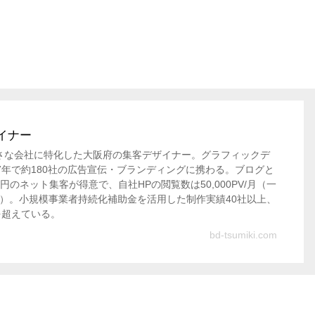
。
イナー
さな会社に特化した大阪府の集客デザイナー。グラフィックデ
7年で約180社の広告宣伝・ブランディングに携わる。ブログと
0円のネット集客が得意で、自社HPの閲覧数は50,000PV/月（一
度/月）。小規模事業者持続化補助金を活用した制作実績40社以上、
を超えている。
bd-tsumiki.com