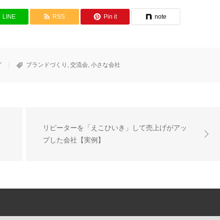
LINE
RSS
Pin it
note
グ
ブランドづくり
,
交流会
,
小さな会社
リピーターを「えこひいき」して売上げがアッ
プした会社【実例】