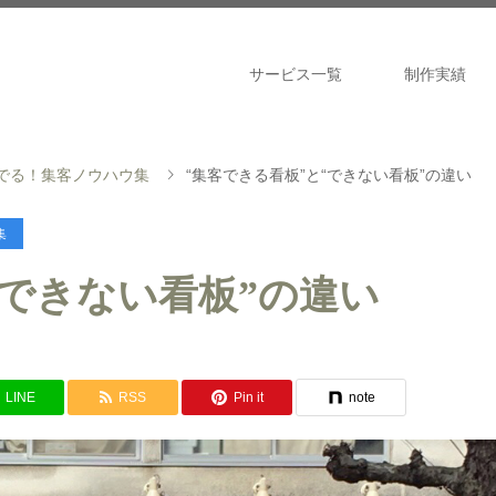
サービス一覧
制作実績
でる！集客ノウハウ集
“集客できる看板”と“できない看板”の違い
集
“できない看板”の違い
LINE
RSS
Pin it
note