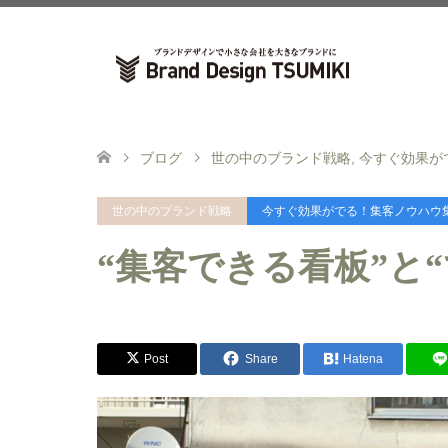
ブログ
世の中のブランド戦略
,
今すぐ効果が
世の中のブランド戦略
今すぐ効果がでる！集客ノウハウ
“集客できる看板”と
Post
Share
Hatena