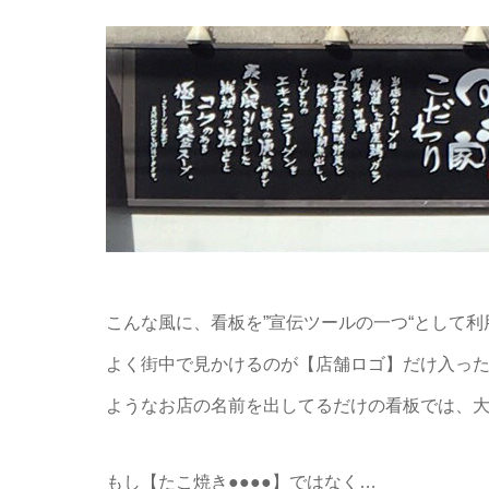
こんな風に、看板を”宣伝ツールの一つ“として
よく街中で見かけるのが【店舗ロゴ】だけ入った看
ようなお店の名前を出してるだけの看板では、
もし【たこ焼き●●●●】ではなく…