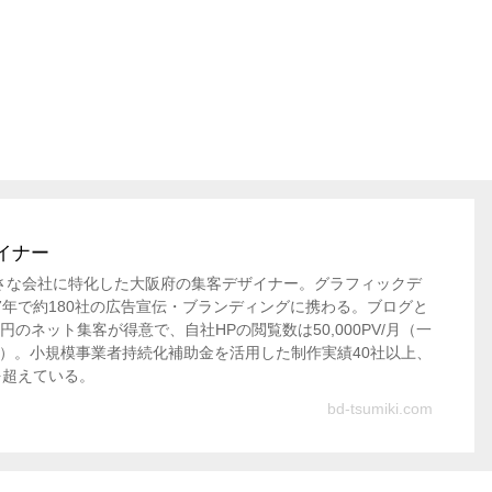
イナー
さな会社に特化した大阪府の集客デザイナー。グラフィックデ
7年で約180社の広告宣伝・ブランディングに携わる。ブログと
0円のネット集客が得意で、自社HPの閲覧数は50,000PV/月（一
度/月）。小規模事業者持続化補助金を活用した制作実績40社以上、
を超えている。
bd-tsumiki.com