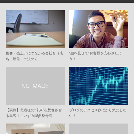
集客・売上げにつながる会社名（店
“顔を見せて”お客様を安心させよ
名・屋号）の決め方
う！
【実例】患者様の“未来”を想像させ
ブログのアクセス数ばかり気にしな
る集客！こいずみ鍼灸整骨院…
い！