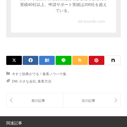
実績40社以上、申請サポート実績は200社を超え
ている。
bd-tsumiki.com
今すぐ効果がでる！集客ノウハウ集
DM
,
小さな会社
,
集客方法
関連記事